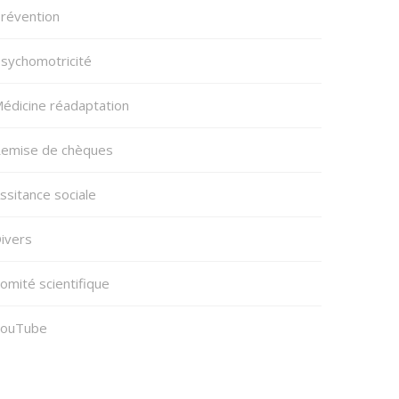
révention
sychomotricité
édicine réadaptation
emise de chèques
ssitance sociale
ivers
omité scientifique
ouTube