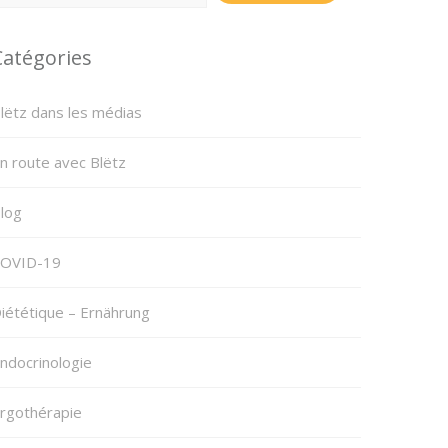
Catégories
lëtz dans les médias
n route avec Blëtz
log
OVID-19
iététique – Ernährung
ndocrinologie
rgothérapie