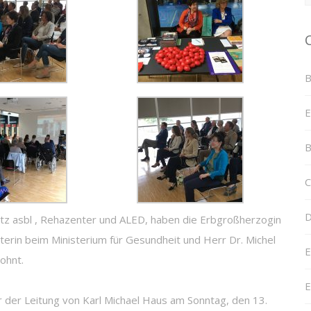
B
E
B
C
D
lëtz asbl , Rehazenter und ALED, haben die Erbgroßherzogin
terin beim Ministerium für Gesundheit und Herr Dr. Michel
E
ohnt.
E
 der Leitung von Karl Michael Haus am Sonntag, den 13.