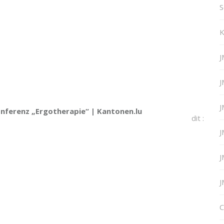
S
K
J
J
J
onferenz „Ergotherapie“ | Kantonen.lu
dit :
J
J
J
C