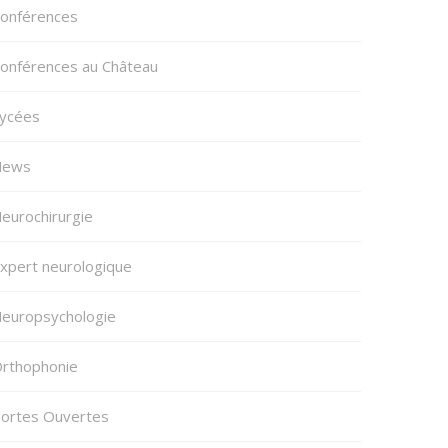
onférences
onférences au Château
ycées
News
eurochirurgie
xpert neurologique
europsychologie
rthophonie
ortes Ouvertes