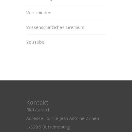
Verschieden
Wissenschaftliches Gremium
YouTube
Kontakt
Blëtz a.s.b.l.
Adresse : 5, rue Jean Antoine Zinnen
L-3286 Bettembourg