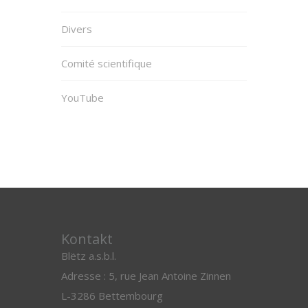
Divers
Comité scientifique
YouTube
Kontakt
Blëtz a.s.b.l.
Adresse : 5, rue Jean Antoine Zinnen
L-3286 Bettembourg