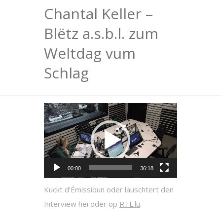
Chantal Keller –
Blëtz a.s.b.l. zum
Weltdag vum
Schlag
Video-
Player
00:00
36:18
Kuckt d’Émissioun oder lauschtert den
Interview hei oder op
RTL.lu
.