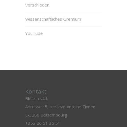
Verschieden
Wissenschaftliches Gremium
YouTube
Kontakt
Blëtz a.s.b.l.
Adresse : 5, rue Jean Antoine Zinnen
L-3286 Bettembourg
+352 26 51 35 51