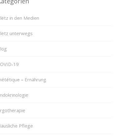
Kategorien
lëtz in den Medien
lëtz unterwegs
log
OVID-19
iététique – Ernährung
ndokrinologie
rgotherapie
äusliche Pflege