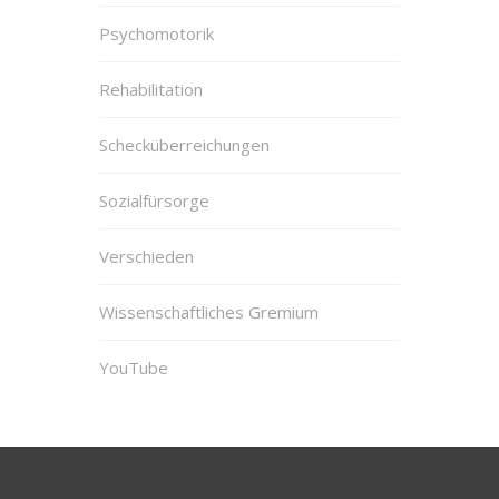
Psychomotorik
Rehabilitation
Schecküberreichungen
Sozialfürsorge
Verschieden
Wissenschaftliches Gremium
YouTube