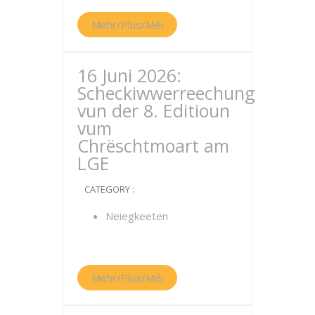
Mehr/Plus/Méi
16 Juni 2026:
Scheckiwwerreechung
vun der 8. Editioun
vum
Chrëschtmoart am
LGE
CATEGORY :
Neiegkeeten
Mehr/Plus/Méi