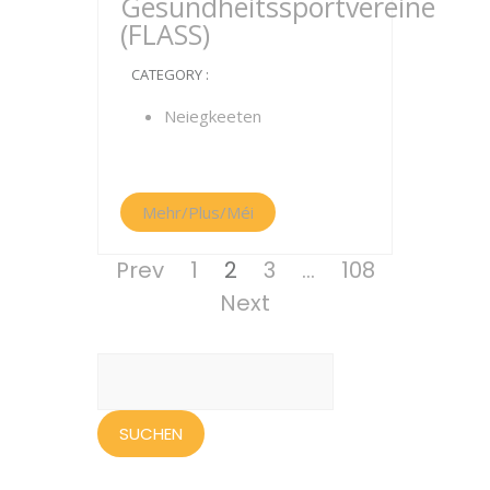
Gesundheitssportvereine
(FLASS)
CATEGORY :
Neiegkeeten
Mehr/Plus/Méi
Seitennummerierung
Page
Page
Page
Page
Prev
1
2
3
…
108
der
Next
Beiträge
Suchen
nach: