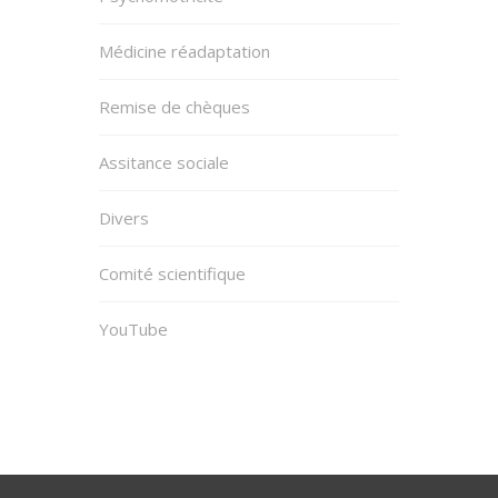
Médicine réadaptation
Remise de chèques
Assitance sociale
Divers
Comité scientifique
YouTube