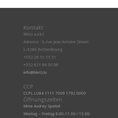
Kontakt
Blëtz a.s.b.l.
Adresse : 5, rue Jean Antoine Zinnen
L-3286 Bettembourg
+352 26 51 35 51
+352 621 88 00 88
info@bletz.lu
CCP
CCPL LU84 1111 7009 1792 0000
Öffnungszeiten
Mme Audrey Speitel
Montag – Freitag 8.00-11.30 / 13.30-