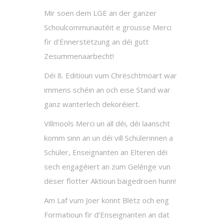
Mir soen dem LGE an der ganzer
Schoulcommunautéit e grousse Merci
fir d’Ënnerstëtzung an déi gutt
Zesummenaarbecht!
Déi 8. Editioun vum Chrëschtmoart war
immens schéin an och eise Stand war
ganz wanterlech dekoréiert.
Villmools Merci un all déi, déi laanscht
komm sinn an un déi vill Schülerinnen a
Schüler, Enseignanten an Elteren déi
sech engagéiert an zum Gelénge vun
dëser flotter Aktioun bäigedroen hunn!
Am Laf vum Joer konnt Blëtz och eng
Formatioun fir d’Enseignanten an dat