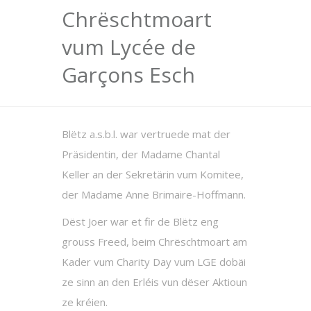
Chrëschtmoart
vum Lycée de
Garçons Esch
Blëtz a.s.b.l. war vertruede mat der
Präsidentin, der Madame Chantal
Keller an der Sekretärin vum Komitee,
der Madame Anne Brimaire-Hoffmann.
Dëst Joer war et fir de Blëtz eng
grouss Freed, beim Chrëschtmoart am
Kader vum Charity Day vum LGE dobäi
ze sinn an den Erléis vun dëser Aktioun
ze kréien.