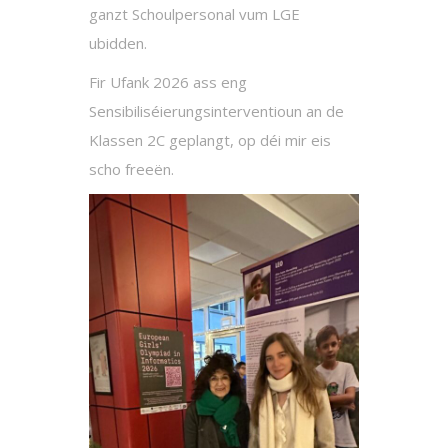
ganzt Schoulpersonal vum LGE
ubidden.
Fir Ufank 2026 ass eng
Sensibiliséierungsinterventioun an de
Klassen 2C geplangt, op déi mir eis
scho freeën.