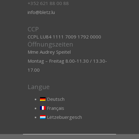
+352 621 88 00 88
info@bletz.lu
CCP
CCPL LU84 1111 7009 1792 0000
Öffnungszeiten
Mme Audrey Speitel
Montag – Freitag 8.00-11.30 / 13.30-
17.00
Langue
Deutsch
Français
Lëtzebuergesch