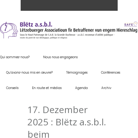
Qui sommes-nous?
Nous nous engageons
Qu’avons-nous mis en œuvre?
Témoignages
Conférences
Conseils
En route et médias
Agenda
Archiv
17. Dezember
2025 : Blëtz a.s.b.l.
beim