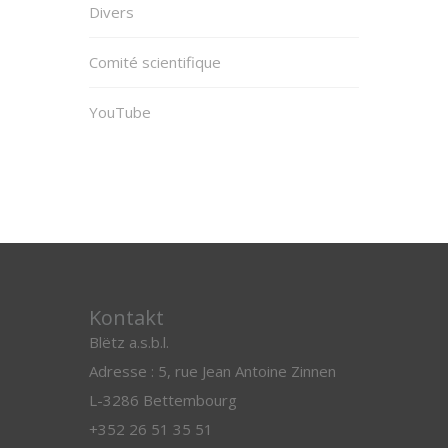
Divers
Comité scientifique
YouTube
Kontakt
Blëtz a.s.b.l.
Adresse : 5, rue Jean Antoine Zinnen
L-3286 Bettembourg
+352 26 51 35 51