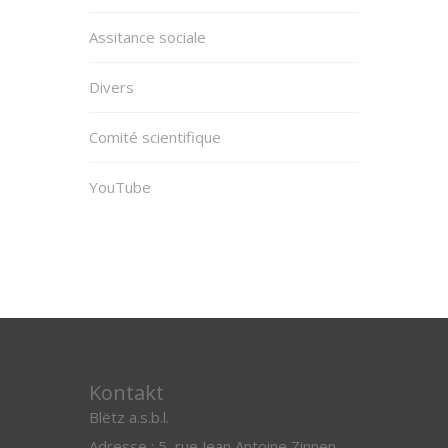
Assitance sociale
Divers
Comité scientifique
YouTube
Kontakt
Blëtz a.s.b.l.
Adresse : 5, rue Jean Antoine Zinnen