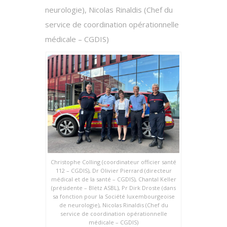
neurologie), Nicolas Rinaldis (Chef du
service de coordination opérationnelle
médicale – CGDIS)
Christophe Colling (coordinateur officier santé
112 – CGDIS), Dr Olivier Pierrard (directeur
médical et de la santé – CGDIS), Chantal Keller
(présidente – Blëtz ASBL), Pr Dirk Droste (dans
sa fonction pour la Société luxembourgeoise
de neurologie), Nicolas Rinaldis (Chef du
service de coordination opérationnelle
médicale – CGDIS)