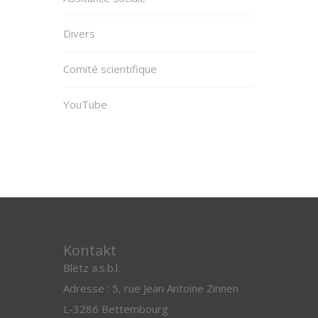
Divers
Comité scientifique
YouTube
Kontakt
Blëtz a.s.b.l.
Adresse : 5, rue Jean Antoine Zinnen
L-3286 Bettembourg