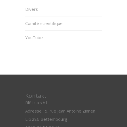
Divers
Comité scientifique
YouTube
Kontakt
Blëtz a.s.b.l.
Adresse : 5, rue Jean Antoine Zinnen
L-3286 Bettembourg