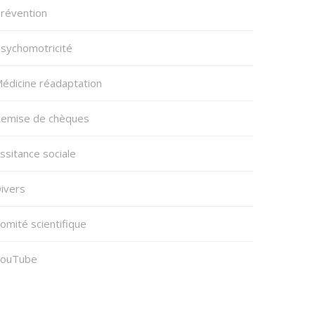
révention
sychomotricité
édicine réadaptation
emise de chèques
ssitance sociale
ivers
omité scientifique
ouTube