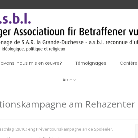
’avons-nous mis en œuvre?
Témoignages
Confére
Archiv
ntionskampagne am Rehazenter
R
ereschlag (29.10.) eng Préventiounskampagne an de Spideeler.