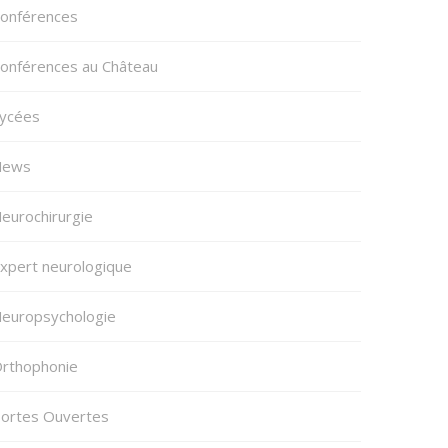
onférences
onférences au Château
ycées
News
eurochirurgie
xpert neurologique
europsychologie
rthophonie
ortes Ouvertes