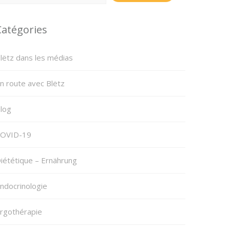
Catégories
lëtz dans les médias
n route avec Blëtz
log
OVID-19
iététique – Ernährung
ndocrinologie
rgothérapie