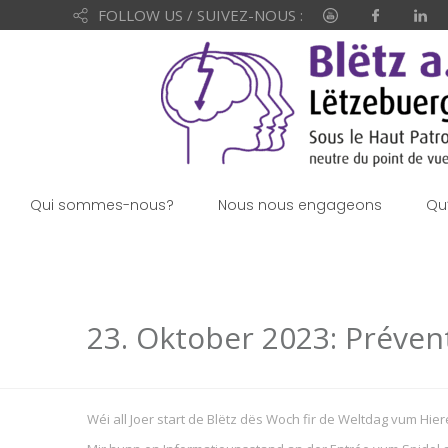
FOLLOW US / SUIVEZ-NOUS :
Qui sommes-nous?
Nous nous engageons
Qu
23. Oktober 2023: Préve
Wéi all Joer start de Blëtz dës Woch fir de Weltdag vum Hi