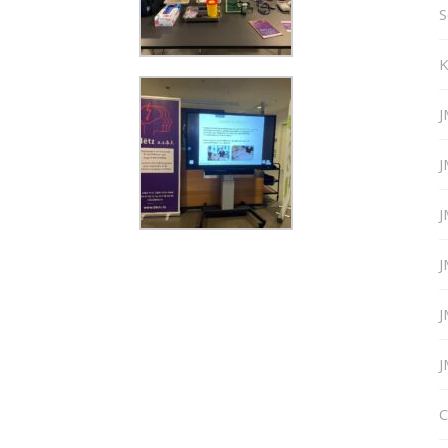
S
K
J
J
J
J
J
J
C