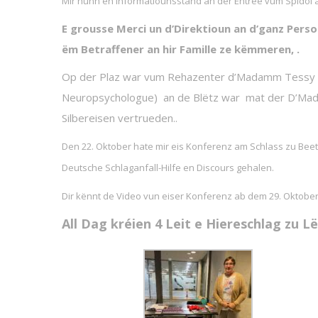
Mir hunn en Informatiounsstand an der Entrée vum Spidol a
E grousse Merci un d’Direktioun an d’ganz Pers
ëm Betraffener an hir Famille ze këmmeren, .
Op der Plaz war vum Rehazenter d’Madamm Tessy Sc
Neuropsychologue) an de Blëtz war mat der D’Ma
Silbereisen vertrueden..
Den 22. Oktober hate mir eis Konferenz am Schlass zu Beet
Deutsche Schlaganfall-Hilfe en Discours gehalen.
Dir kënnt de Video vun eiser Konferenz ab dem 29. Oktober
All Dag kréien 4 Leit e Hiereschlag zu 