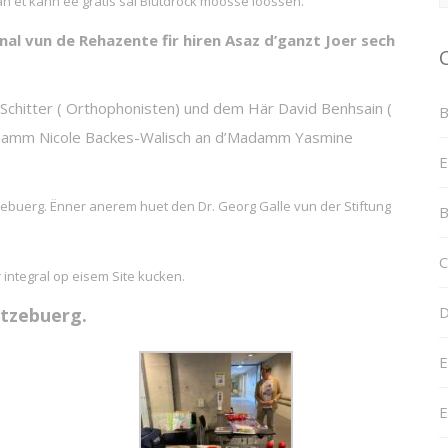
n et kann ee gratis säi Blutdrock moosse loossen.
onal vun de Rehazente
fir hiren Asaz d’ganzt Joer
sech
hitter ( Orthophonisten) und dem Här David Benhsain (
B
damm Nicole Backes-Walisch an d’Madamm Yasmine
E
ebuerg. Ënner anerem huet den Dr. Georg Galle vun der Stiftung
B
C
 integral op eisem Site kucken.
D
Lëtzebuerg.
E
E