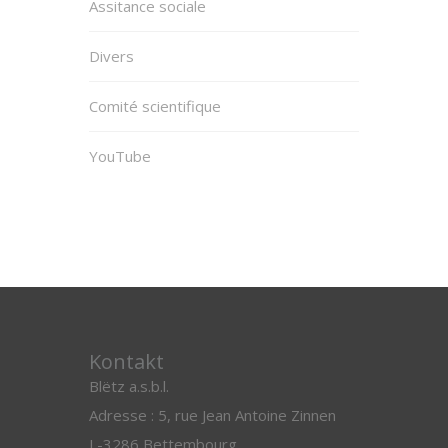
Assitance sociale
Divers
Comité scientifique
YouTube
Kontakt
Blëtz a.s.b.l.
Adresse : 5, rue Jean Antoine Zinnen
L-3286 Bettembourg