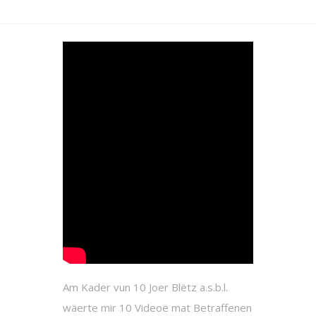
Am Kader vun 10 Joer Blëtz a.s.b.l.
wäerte mir 10 Videoë mat Betraffenen