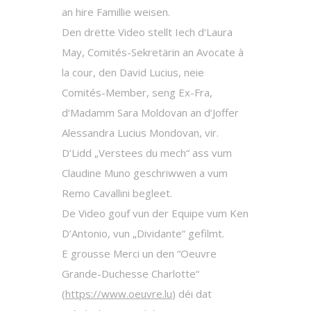
an hire Famillie weisen.
Den drëtte Video stellt Iech d‘Laura
May, Comités-Sekretärin an Avocate à
la cour, den David Lucius, neie
Comités-Member, seng Ex-Fra,
d‘Madamm Sara Moldovan an d‘Joffer
Alessandra Lucius Mondovan, vir.
D’Lidd „Verstees du mech“ ass vum
Claudine Muno geschriwwen a vum
Remo Cavallini begleet.
De Video gouf vun der Equipe vum Ken
D’Antonio, vun „Dividante“ gefilmt.
E grousse Merci un den “Oeuvre
Grande-Duchesse Charlotte“
(
https://www.oeuvre.lu
) déi dat