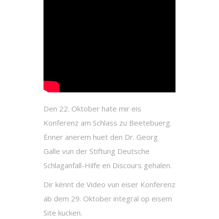
Den 22. Oktober hate mir eis
Konferenz am Schlass zu Beetebuerg.
Ënner anerem huet den Dr. Georg
Galle vun der Stiftung Deutsche
Schlaganfall-Hilfe en Discours gehalen.
Dir kënnt de Video vun eiser Konferenz
ab dem 29. Oktober integral op eisem
Site kucken.