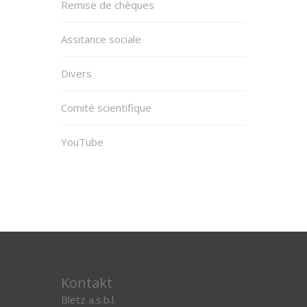
Remise de chèques
Assitance sociale
Divers
Comité scientifique
YouTube
Kontakt
Blëtz a.s.b.l.