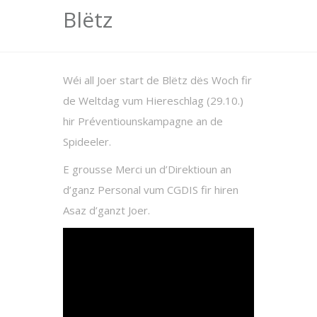
Blëtz
Wéi all Joer start de Blëtz dës Woch fir
de Weltdag vum Hiereschlag (29.10.)
hir Préventiounskampagne an de
Spideeler.
E grousse Merci un d’Direktioun an
d’ganz Personal vum CGDIS fir hiren
Asaz d’ganzt Joer.