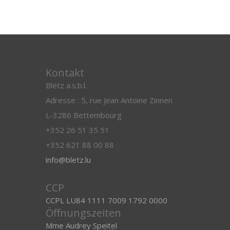
Kontakt
Blëtz a.s.b.l.
Adresse : 5, rue Jean Antoine Zinnen
L-3286 Bettembourg
+352 26 51 35 51
+352 621 88 00 88
info@bletz.lu
CCP
CCPL LU84 1111 7009 1792 0000
Öffnungszeiten
Mme Audrey Speitel