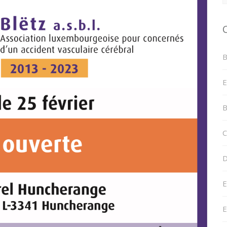
B
E
B
C
D
E
E