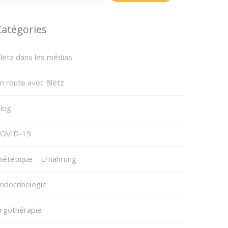
Catégories
lëtz dans les médias
n route avec Blëtz
log
OVID-19
iététique – Ernährung
ndocrinologie
rgothérapie