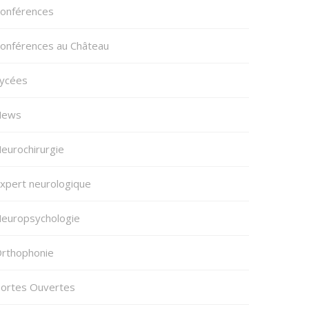
onférences
onférences au Château
ycées
News
eurochirurgie
xpert neurologique
europsychologie
rthophonie
ortes Ouvertes