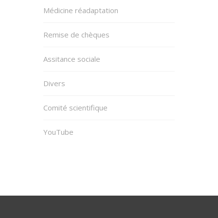
Médicine réadaptation
Remise de chèques
Assitance sociale
Divers
Comité scientifique
YouTube