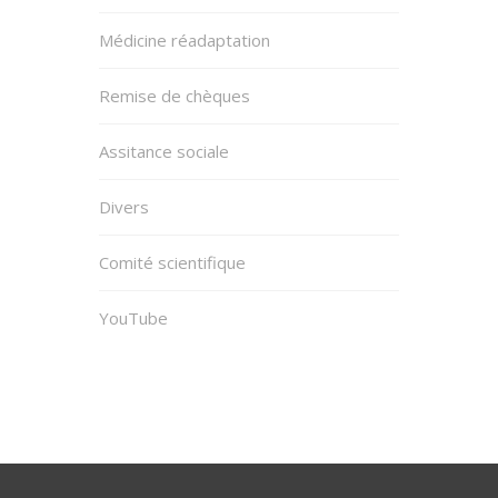
Médicine réadaptation
Remise de chèques
Assitance sociale
Divers
Comité scientifique
YouTube