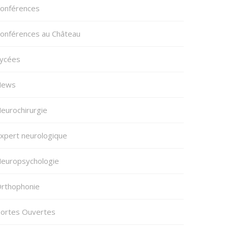
onférences
onférences au Château
ycées
News
eurochirurgie
xpert neurologique
europsychologie
rthophonie
ortes Ouvertes