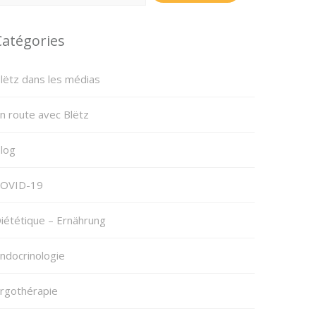
Catégories
lëtz dans les médias
n route avec Blëtz
log
OVID-19
iététique – Ernährung
ndocrinologie
rgothérapie