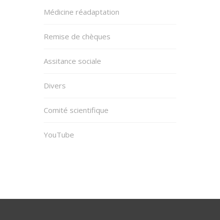
Médicine réadaptation
Remise de chèques
Assitance sociale
Divers
Comité scientifique
YouTube