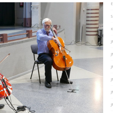
E
S
K
J
J
J
J
J
J