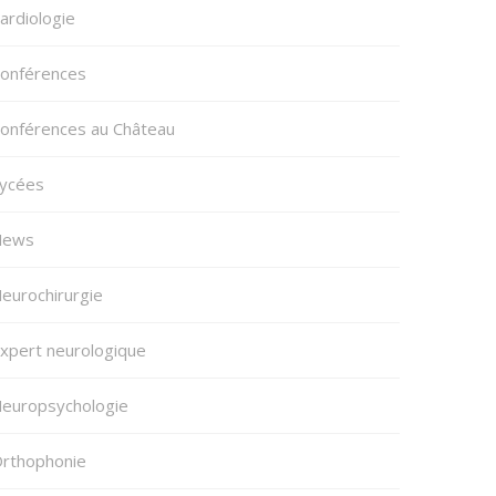
ardiologie
onférences
onférences au Château
ycées
News
eurochirurgie
xpert neurologique
europsychologie
rthophonie