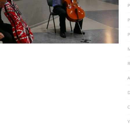
P
P
P
M
R
A
D
C
Y