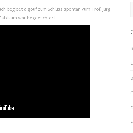
R
ch begleet a gouf zum Schluss spontan vum Prof. Jürg
Publikum war begeeschtert.
B
E
B
C
D
E