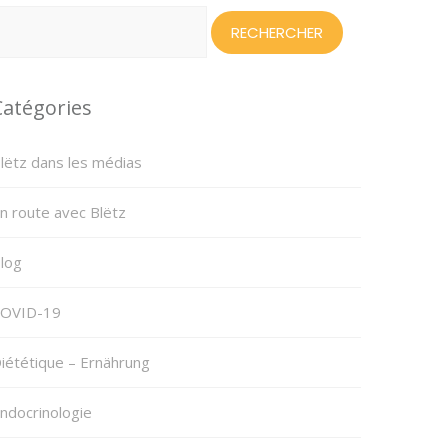
echercher :
Catégories
lëtz dans les médias
n route avec Blëtz
log
OVID-19
iététique – Ernährung
ndocrinologie