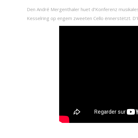
Den André Mergenthaler huet d’Konferenz musikales
Kesselring op engem zweeten Cello ënnerstëtzt. D’