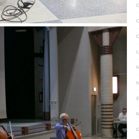
C
C
C
L
N
E
N
O