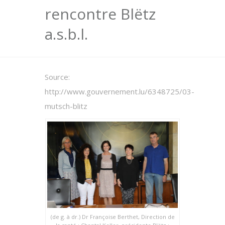
rencontre Blëtz
a.s.b.l.
Source:
http://www.gouvernement.lu/6348725/03-
mutsch-blitz
(de g. à dr.) Dr Françoise Berthet, Direction de