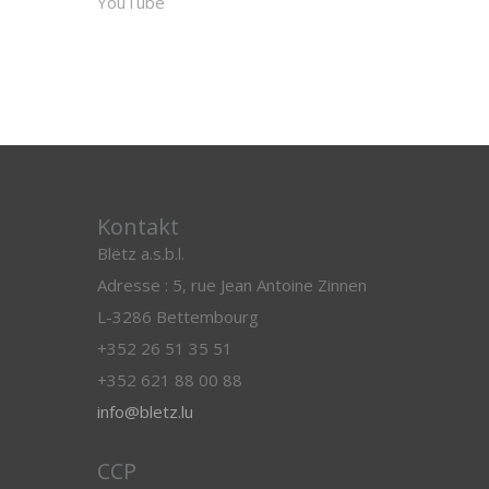
YouTube
Kontakt
Blëtz a.s.b.l.
Adresse : 5, rue Jean Antoine Zinnen
L-3286 Bettembourg
+352 26 51 35 51
+352 621 88 00 88
info@bletz.lu
CCP