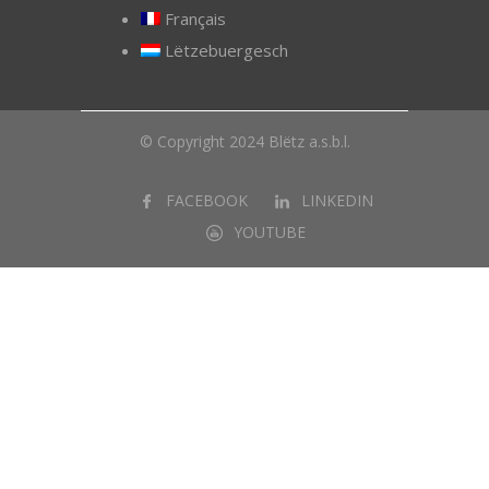
Français
Lëtzebuergesch
© Copyright 2024 Blëtz a.s.b.l.
FACEBOOK
LINKEDIN
YOUTUBE