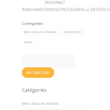
hireschlag/?
fbclid=IwAR1F8MjKUzTWj7CEuV8HG_2_KB7DrIR
Categories :
Blëtz dans les médias
JMAVC2020
News
Rechercher :
Catégories
Blëtz dans les médias