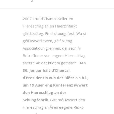
2007 krut d’Chantal Keller en
Hiereschlag an en Häerzinfarkt
gläichzäiteg. Fir si stoung fest: Wa si
géif iwwerliewen, géif si eng
Associatioun grënnen, déi sech fir
Betraffener vun engem Hiereschlag
asetzt. An dat huet si gemaach.
Den
30. Januar hält d’Chantal,
d’Presidentin vun der Blëtz a.s.b.l.,
um 19 Auer eng Konferenz iwwert
den Hiereschlag an der
Schungfabrik.
Gitt méi iwwert den
Hiereschlag an Ären eegene Risiko