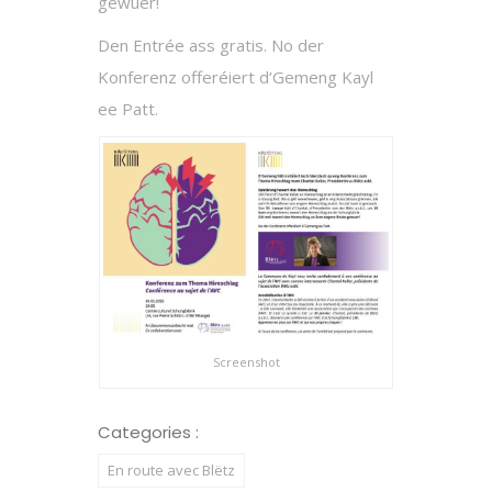
gewuer!
Den Entrée ass gratis. No der
Konferenz offeréiert d’Gemeng Kayl
ee Patt.
Screenshot
Categories :
En route avec Blëtz