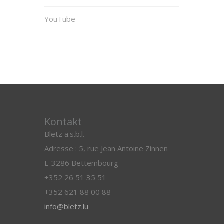
YouTube
Kontakt
Blëtz a.s.b.l.
Adresse : 5, rue Jean Antoine Zinnen
L-3286 Bettembourg
+352 26 51 35 51
+352 621 88 00 88
info@bletz.lu