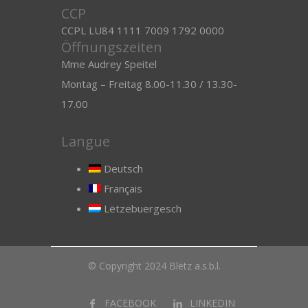
CCP
CCPL LU84 1111 7009 1792 0000
Öffnungszeiten
Mme Audrey Speitel
Montag – Freitag 8.00-11.30 / 13.30-
17.00
Langue
Deutsch
Français
Lëtzebuergesch
© Copyright 2024 Blëtz a.s.b.l.
FACEBOOK
LINKEDIN