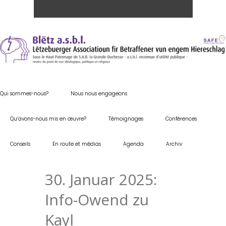
Qui sommes-nous?
Nous nous engageons
Qu’avons-nous mis en œuvre?
Témoignages
Conférences
Conseils
En route et médias
Agenda
Archiv
30. Januar 2025:
Info-Owend zu
Kayl