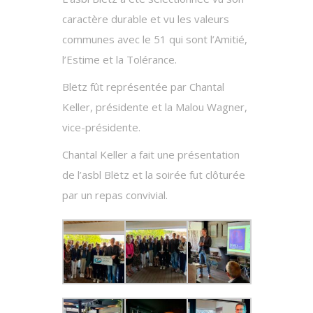
caractère durable et vu les valeurs
communes avec le 51 qui sont l’Amitié,
l’Estime et la Tolérance.
Blëtz fût représentée par Chantal
Keller, présidente et la Malou Wagner,
vice-présidente.
Chantal Keller a fait une présentation
de l’asbl Blëtz et la soirée fut clôturée
par un repas convivial.