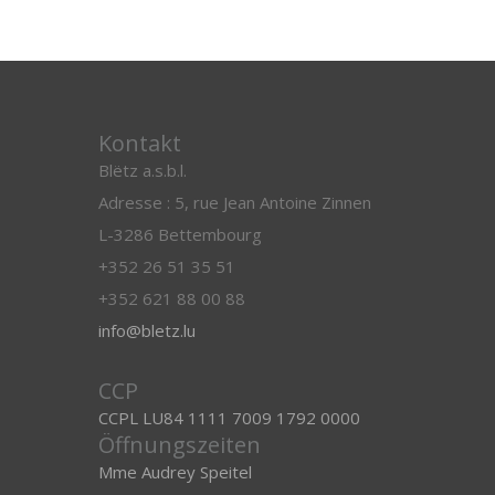
Kontakt
Blëtz a.s.b.l.
Adresse : 5, rue Jean Antoine Zinnen
L-3286 Bettembourg
+352 26 51 35 51
+352 621 88 00 88
info@bletz.lu
CCP
CCPL LU84 1111 7009 1792 0000
Öffnungszeiten
Mme Audrey Speitel