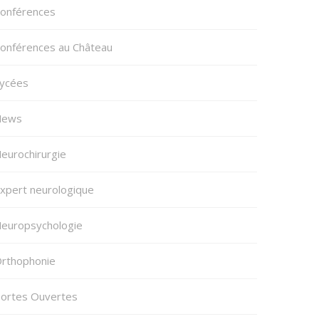
onférences
onférences au Château
ycées
News
eurochirurgie
xpert neurologique
europsychologie
rthophonie
ortes Ouvertes