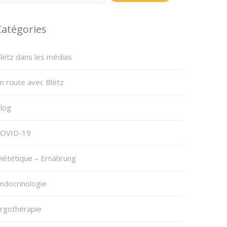
Catégories
lëtz dans les médias
n route avec Blëtz
log
OVID-19
iététique – Ernährung
ndocrinologie
rgothérapie