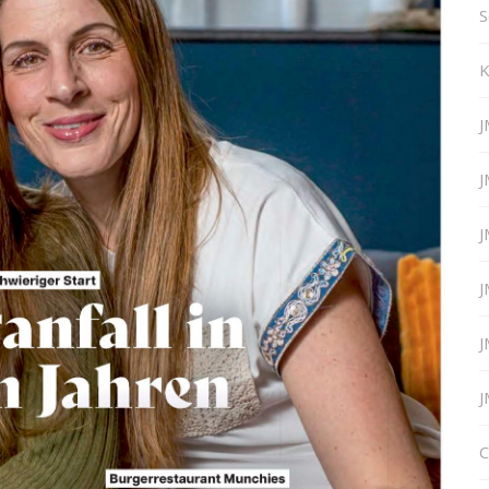
S
K
J
J
J
J
J
J
C