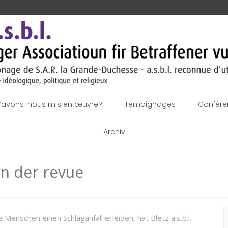
’avons-nous mis en œuvre?
Témoignages
Confére
Archiv
in der revue
R
 Menschen einen Schlaganfall erleiden, hat Blëtz a.s.b.l.