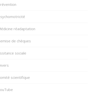
révention
sychomotricité
édicine réadaptation
emise de chèques
ssitance sociale
ivers
omité scientifique
ouTube