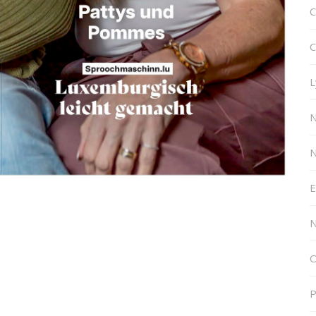
C
C
L
N
E
N
O
P