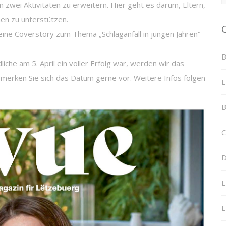
zwei Aktivitäten zu erweitern. Hier geht es darum, Eltern,
en zu unterstützen.
eine Coverstory zum Thema „Schlaganfall in jungen Jahren“
B
iche am 5. April ein voller Erfolg war, werden wir das
 merken Sie sich das Datum gerne vor. Weitere Infos folgen
E
B
C
D
E
E