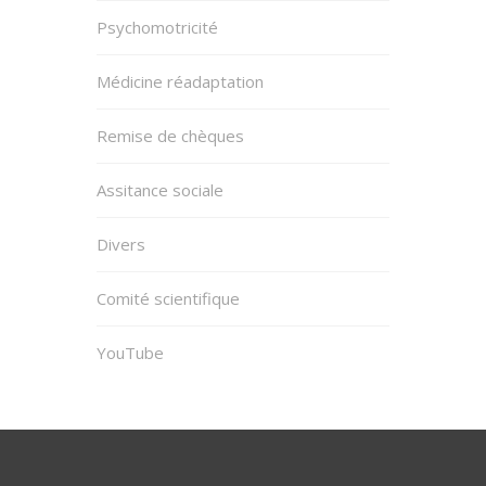
Psychomotricité
Médicine réadaptation
Remise de chèques
Assitance sociale
Divers
Comité scientifique
YouTube