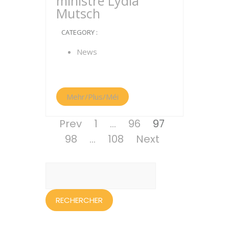
ministre Lydia
Mutsch
CATEGORY :
News
Mehr/Plus/Méi
Pagination
Page
Page
Page
Page
Prev
1
…
96
97
des
Page
98
…
108
Next
publications
Rechercher :