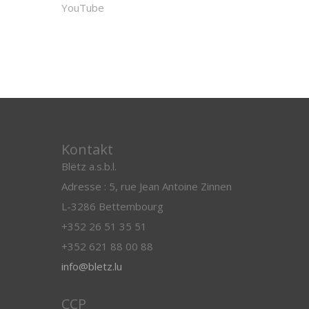
YouTube
Kontakt
Blëtz a.s.b.l.
Adresse : 5, rue Jean Antoine Zinnen
L-3286 Bettembourg
+352 26 51 35 51
+352 621 88 00 88
info@bletz.lu
CCP