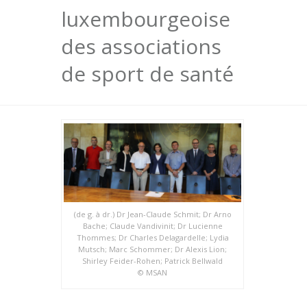
luxembourgeoise
des associations
de sport de santé
(de g. à dr.) Dr Jean-Claude Schmit; Dr Arno
Bache; Claude Vandivinit; Dr Lucienne
Thommes; Dr Charles Delagardelle; Lydia
Mutsch; Marc Schommer; Dr Alexis Lion;
Shirley Feider-Rohen; Patrick Bellwald
© MSAN