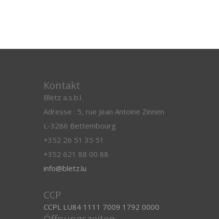
Kontakt
Blëtz a.s.b.l.
Adresse : 5, rue Jean Antoine Zinnen
L-3286 Bettembourg
+352 26 51 35 51
+352 621 88 00 88
info@bletz.lu
CCP
CCPL LU84 1111 7009 1792 0000
Öffnungszeiten