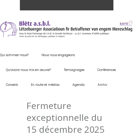
Qui sommes-nous?
Nous nous engageons
Qu’avons-nous mis en œuvre?
Témoignages
Conférences
Conseils
En route et médias
Agenda
Archiv
Fermeture
exceptionnelle du
15 décembre 2025