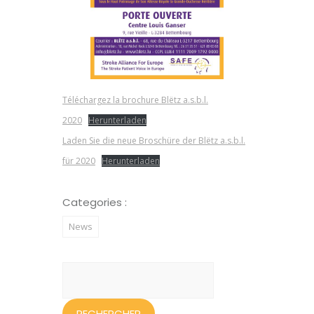
Téléchargez la brochure Blëtz a.s.b.l.
2020
Herunterladen
Laden Sie die neue Broschüre der Blëtz a.s.b.l.
für 2020
Herunterladen
Categories :
News
Rechercher :