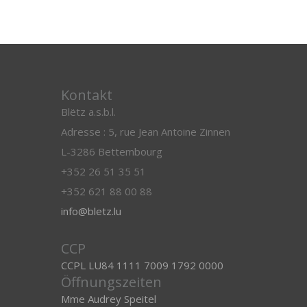
Kontakt
Blëtz a.s.b.l.
Adresse : 5, rue Jean Antoine Zinnen
L-3286 Bettembourg
+352 26 51 35 51
+352 621 88 00 88
info@bletz.lu
CCP
CCPL LU84 1111 7009 1792 0000
Öffnungszeiten
Mme Audrey Speitel