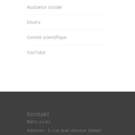
Assitance sociale
Divers
Comité scientifique
YouTube
Kontakt
Blëtz a.s.b.l.
Adresse : 5, rue Jean Antoine Zinnen