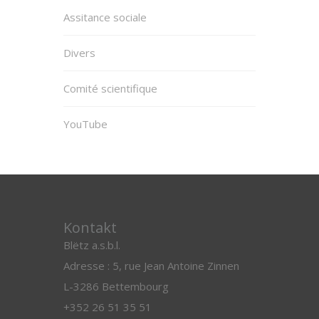
Assitance sociale
Divers
Comité scientifique
YouTube
Kontakt
Blëtz a.s.b.l.
Adresse : 5, rue Jean Antoine Zinnen
L-3286 Bettembourg
+352 26 51 35 51