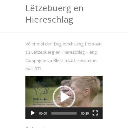
Lëtzebuerg en
Hiereschlag
Véier mol den Dag mecht eng Persoun
zu Lëtzebuerg en Hiereschlag – eng
Campagne vu Blëtz a.s.b.l. zesumme
mat RTL
Lecteur
vidéo
00:00
00:29