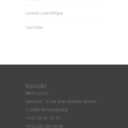
Comité scientifique
YouTube
Kontakt
Blëtz a.s.b.l.
Adresse : 5, rue Jean Antoine Zinnen
L-3286 Bettembourg
+352 26 51 35 51
+352 621 88 00 88