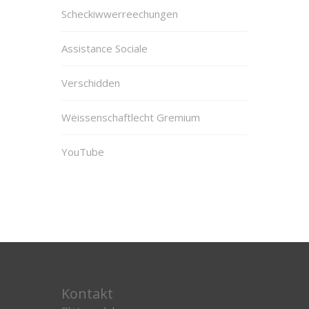
Scheckiwwerreechungen
Assistance Sociale
Verschidden
Wëissenschaftlecht Gremium
YouTube
Kontakt