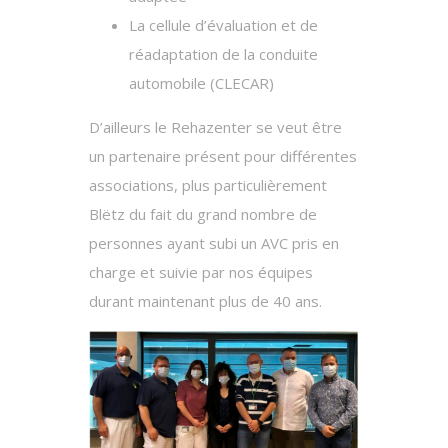
La cellule d’évaluation et de
réadaptation de la conduite
automobile (CLECAR)
D’ailleurs le Rehazenter se veut être
un partenaire présent pour différentes
associations, plus particulièrement
Blëtz du fait du grand nombre de
personnes ayant subi un AVC pris en
charge et suivie par nos équipes
durant maintenant plus de 40 ans.