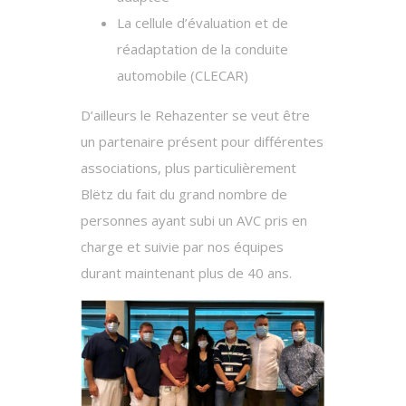
La cellule d’évaluation et de
réadaptation de la conduite
automobile (CLECAR)
D’ailleurs le Rehazenter se veut être
un partenaire présent pour différentes
associations, plus particulièrement
Blëtz du fait du grand nombre de
personnes ayant subi un AVC pris en
charge et suivie par nos équipes
durant maintenant plus de 40 ans.