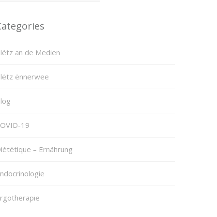
Categories
lëtz an de Medien
lëtz ënnerwee
log
OVID-19
iététique – Ernährung
ndocrinologie
rgotherapie