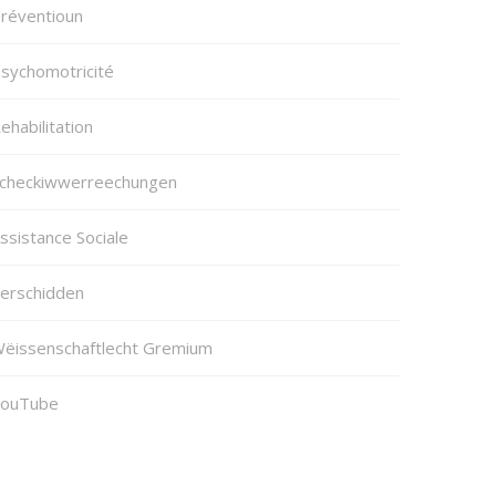
réventioun
sychomotricité
ehabilitation
checkiwwerreechungen
ssistance Sociale
erschidden
ëissenschaftlecht Gremium
ouTube