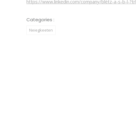
https://www.linkedin.com/company/blëtz-a-s-b-l-?
Categories :
Neiegkeeten