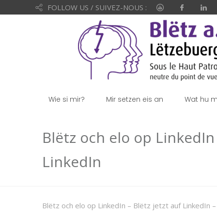
FOLLOW US / SUIVEZ-NOUS :
Wie si mir?
Mir setzen eis an
Wat hu mi
Blëtz och elo op LinkedIn 
LinkedIn
Blëtz och elo op LinkedIn – Blëtz jetzt auf LinkedIn 