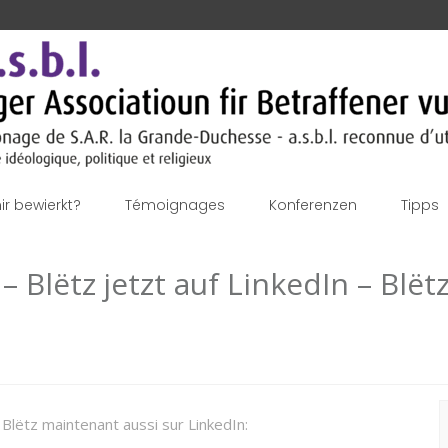
r bewierkt?
Témoignages
Konferenzen
Tipps
– Blëtz jetzt auf LinkedIn – Blë
S
– Blëtz maintenant aussi sur LinkedIn:
f