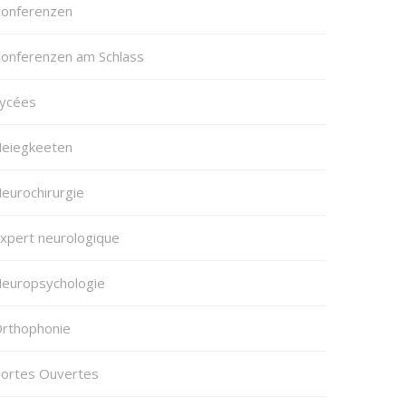
onferenzen
onferenzen am Schlass
ycées
eiegkeeten
eurochirurgie
xpert neurologique
europsychologie
rthophonie
ortes Ouvertes