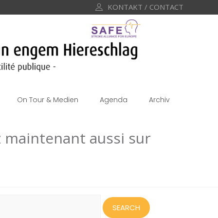
KONTAKT / CONTACT
On Tour & Medien
Agenda
Archiv
tz maintenant aussi sur
earch
or: