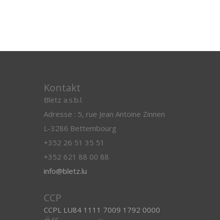
Kontakt
Blëtz a.s.b.l.
Adresse : 5, rue Jean Antoine Zinnen
L-3286 Bettembourg
+352 26 51 35 51
+352 621 88 00 88
info@bletz.lu
CCP
CCPL LU84 1111 7009 1792 0000