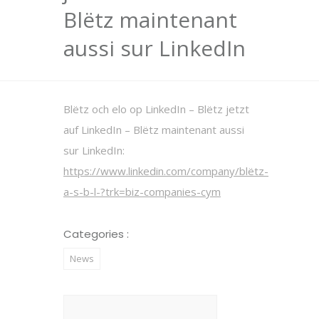
Blëtz maintenant
aussi sur LinkedIn
Blëtz och elo op LinkedIn – Blëtz jetzt
auf LinkedIn – Blëtz maintenant aussi
sur LinkedIn:
https://www.linkedin.com/company/blëtz-
a-s-b-l-?trk=biz-companies-cym
Categories :
News
Rechercher :