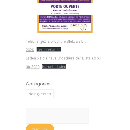
Téléchargez la brochure Blëtz a.s.b.l.
2020
Herunterladen
Laden Sie die neue Broschüre der Blëtz a.s.b.l.
für 2020
Herunterladen
Categories :
Neiegkeeten
Suchen
nach: