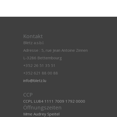
Kontakt
Blëtz a.s.b.l.
Adresse : 5, rue Jean Antoine Zinnen
L-3286 Bettembourg
+352 26 51 35 51
+352 621 88 00 88
info@bletz.lu
CCP
CCPL LU84 1111 7009 1792 0000
Öffnungszeiten
Mme Audrey Speitel