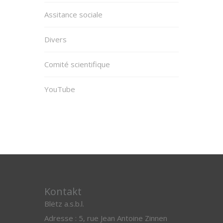
Assitance sociale
Divers
Comité scientifique
YouTube
Kontakt
Blëtz a.s.b.l.
Adresse : 5, rue Jean Antoine Zinnen