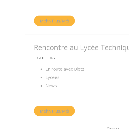
Mehr/Plus/Méi
Rencontre au Lycée Techniqu
CATEGORY :
En route avec Blëtz
Lycées
News
Mehr/Plus/Méi
Pagination