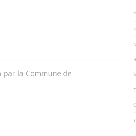
P
P
M
R
n par la Commune de
A
D
C
Y