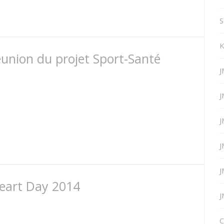
S
K
éunion du projet Sport-Santé
J
J
J
J
J
eart Day 2014
J
C