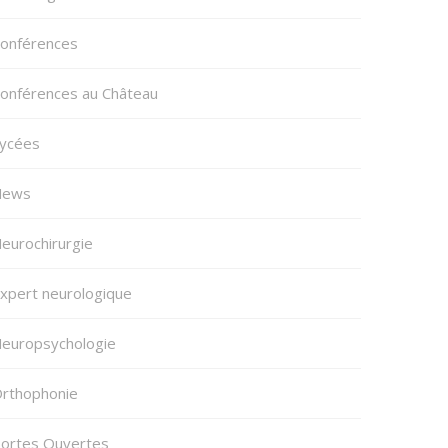
onférences
onférences au Château
ycées
News
eurochirurgie
xpert neurologique
europsychologie
rthophonie
ortes Ouvertes