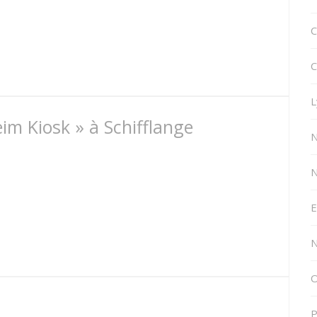
C
C
L
im Kiosk » à Schifflange
N
E
N
O
P