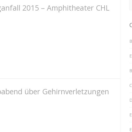
ganfall 2015 – Amphitheater CHL
B
E
B
C
foabend über Gehirnverletzungen
D
E
E