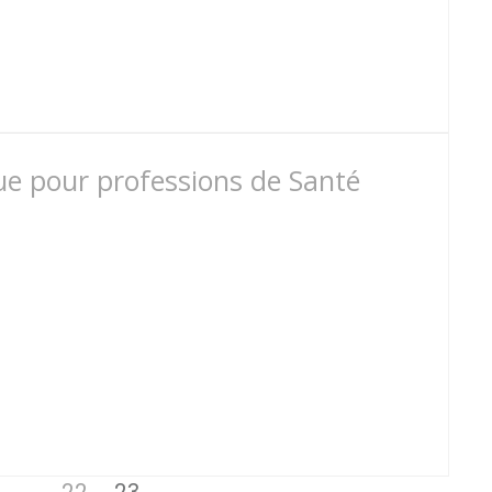
e pour professions de Santé
Page
Page
Page