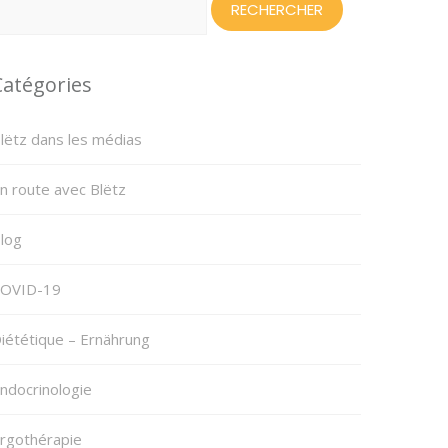
Catégories
lëtz dans les médias
n route avec Blëtz
log
OVID-19
iététique – Ernährung
ndocrinologie
rgothérapie