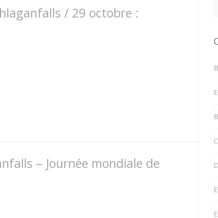
hlaganfalls / 29 octobre :
B
E
B
C
nfalls – Journée mondiale de
D
E
E