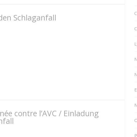
C
den Schlaganfall
C
L
N
E
N
rnée contre l’AVC / Einladung
fall
O
P