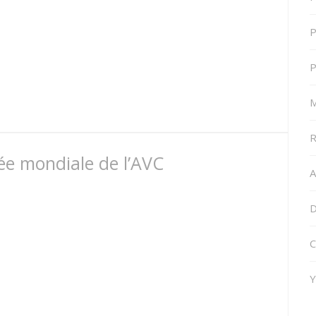
P
P
M
R
ée mondiale de l’AVC
A
D
C
Y