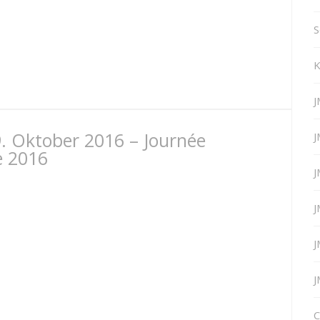
S
K
J
9. Oktober 2016 – Journée
J
e 2016
J
J
J
J
C