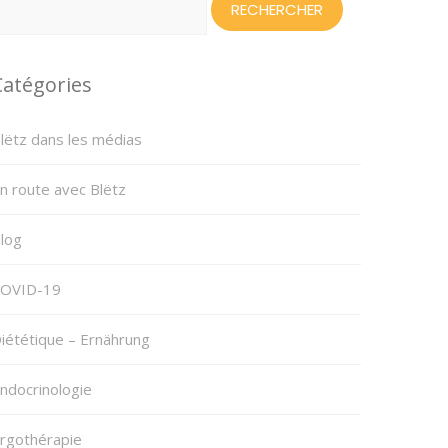
Catégories
lëtz dans les médias
n route avec Blëtz
log
OVID-19
iététique – Ernährung
ndocrinologie
rgothérapie