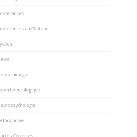
onférences
onférences au Château
ycées
News
eurochirurgie
xpert neurologique
europsychologie
rthophonie
ortes Ouvertes